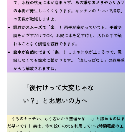
で、水栓の根元に水が溜まらず、あの嫌な
ヌメリやカリカリ
の水垢
が発生しにくくなります。キッチンの「ついで掃除」
の回数が激減しますよ。
調理がスムーズで「楽」！
両手が塞がっていても、手首や
腕をかざすだけでOK。お鍋に水を足す時も、汚れた手で触
れることなく調理を続行できます。
節水が自然にできて「楽」！
こまめに水が止まるので、意
識しなくても節水に繋がります。「流しっぱなし」の罪悪感
からも解放されますね。
「後付けって大変じゃな
い？」とお思いの方へ
「うちのキッチン、もう古いから無理かな……」と諦めるのはま
だ早いです！ 実は、今の蛇口の穴を利用して
1〜2時間程度の工