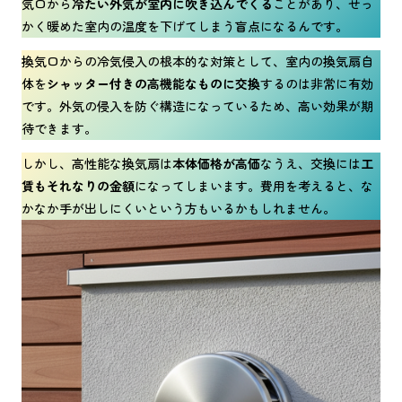
気口から
冷たい外気が室内に吹き込んでくる
ことがあり、せっ
かく暖めた室内の温度を下げてしまう盲点になるんです。
換気口からの冷気侵入の根本的な対策として、室内の換気扇自
体を
シャッター付きの高機能なものに交換
するのは非常に有効
です。外気の侵入を防ぐ構造になっているため、高い効果が期
待できます。
しかし、高性能な換気扇は
本体価格が高価
なうえ、交換には
工
賃もそれなりの金額
になってしまいます。費用を考えると、な
かなか手が出しにくいという方もいるかもしれません。