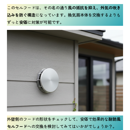
このセルフードは、その名の通り
風の抵抗を抑え、外気の吹き
込みを防ぐ構造
になっています。換気扇本体を交換するよりも
ずっと
安価
に対策が可能です。
外壁側のフードの形状をチェックして、安価で効果的な
耐防風
セルフード
への交換を検討してみてはいかがでしょうか？。