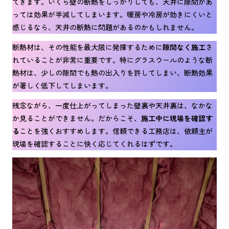
てきます。いくら壁の断熱をしっかりしても、天井に隙間があ
っては効果が半減してしまいます。暖房や冷房が効きにくいと
感じるなら、天井の断熱に問題があるのかもしれません。
断熱材は、その性能を最大限に発揮するために
隙間なく施工
さ
れていることが非常に重要です。特にグラスウールのような断
熱材は、少しの隙間でも熱の出入りを許してしまい、断熱効果
が著しく低下してしまいます。
残念ながら、一度仕上がってしまった壁裏や天井裏は、なかな
か見ることができません。だからこそ、
施工中に現場を確認す
る
ことを強くおすすめします。信頼できる工務店は、依頼主が
現場を確認することに快く応じてくれるはずです。