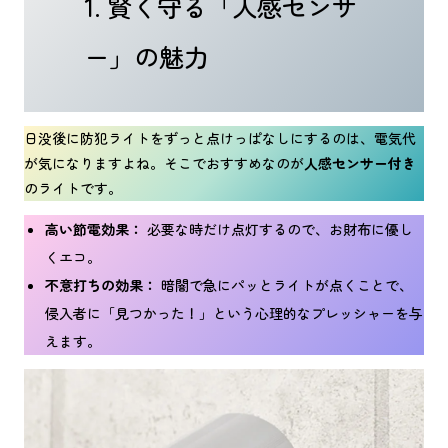
1. 賢く守る「人感センサ
ー」の魅力
日没後に防犯ライトをずっと点けっぱなしにするのは、電気代
が気になりますよね。そこでおすすめなのが
人感センサー付き
のライトです。
高い節電効果：
必要な時だけ点灯するので、お財布に優し
くエコ。
不意打ちの効果：
暗闇で急にパッとライトが点くことで、
侵入者に「見つかった！」という心理的なプレッシャーを与
えます。