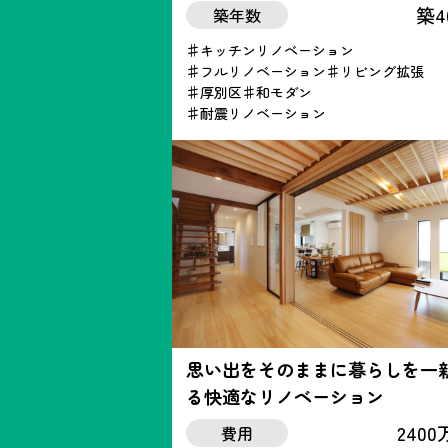
築4
築年数
キッチンリノベーション
フルリノベーション
リビング拡張
厚別区
和モダン
耐震リノベーション
思い出をそのままに暮らしを一
る快適なリノベーション
240
費用