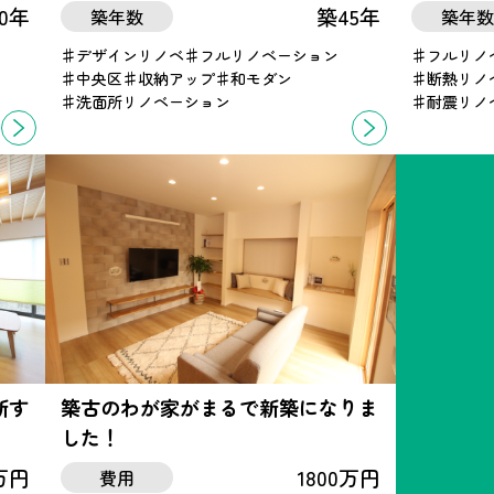
0年
築45年
築年数
築年数
デザインリノベ
フルリノベーション
フルリノ
中央区
収納アップ
和モダン
断熱リノ
洗面所リノベーション
耐震リノ
新す
築古のわが家がまるで新築になりま
した！
0万円
1800万円
費用