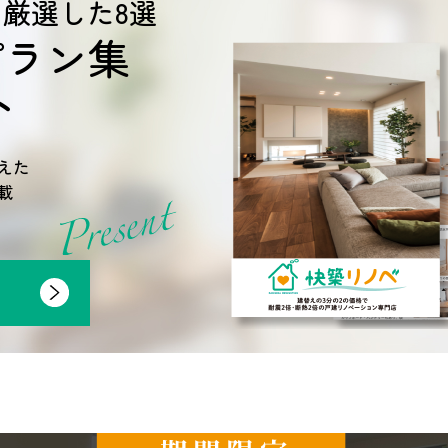
ら厳選した8選
プラン集
ト
えた
載