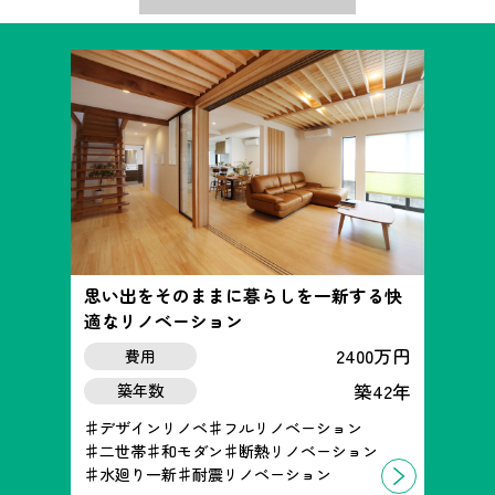
思い出をそのままに暮らしを一新する快
適なリノベーション
2400万円
費用
築42年
築年数
デザインリノベ
フルリノベーション
二世帯
和モダン
断熱リノベーション
水廻り一新
耐震リノベーション