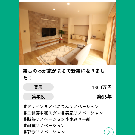
築古のわが家がまるで新築になりまし
た！
1800万円
費用
築38年
築年数
デザインリノベ
フルリノベーション
二世帯
和モダン
実家リノベーション
断熱リノベーション
水廻り一新
耐震リノベーション
部分リノベーション